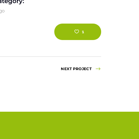
ategory:
go
1
NEXT PROJECT