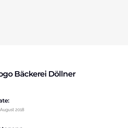
ogo Bäckerei Döllner
ate:
. August 2018