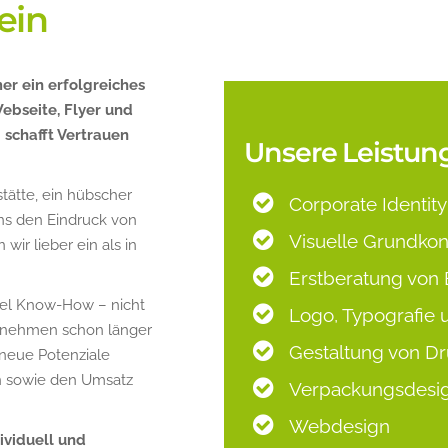
ein
er ein erfolgreiches
ebseite, Flyer und
 schafft Vertrauen
Unsere Leistun
stätte, ein hübscher
Corporate Identity
uns den Eindruck von
Visuelle Grundko
wir lieber ein als in
Erstberatung von 
viel Know-How – nicht
Logo, Typografie 
ernehmen schon länger
Gestaltung von D
 neue Potenziale
 sowie den Umsatz
Verpackungsdesi
Webdesign
ividuell und