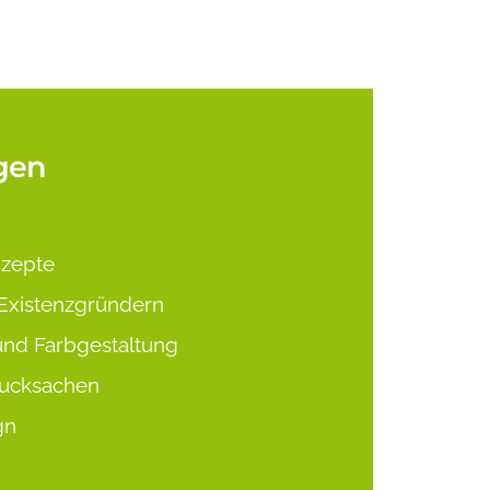
gen
nzepte
Existenzgründern
und Farbgestaltung
rucksachen
gn