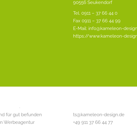
90556 Seukendorf
Tel. 0911 – 37 66 44 0
Fax 0911 – 37 66 44 99
E-Mail:
info@kameleon-design
https://www.kameleon-desig
nd für gut befunden
ts@kameleon-design.de
n Werbeagentur
+49 911 37 66 44 77