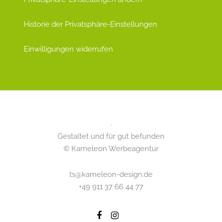
Historie der Privatsphäre-Einstellungen
Einwilligungen widerrufen
Gestaltet und für gut befunden
© Kameleon Werbeagentur
ts@kameleon-design.de
+49 911 37 66 44 77